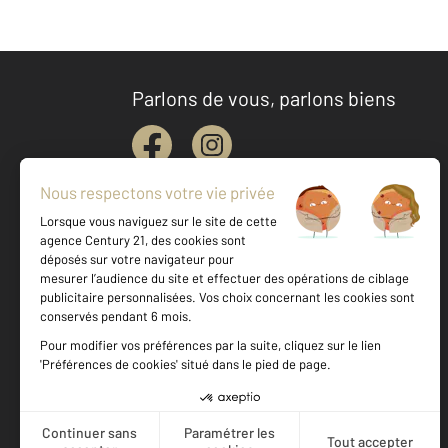
Parlons de vous, parlons biens
Votre agence est notée
Achat
Location
Vente
Gestion
9,2
/
10
9,5/10