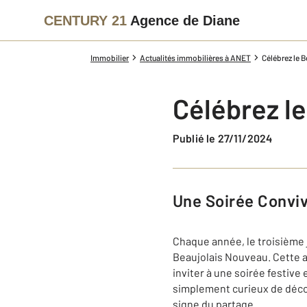
CENTURY 21
Agence de Diane
Immobilier
Actualités immobilières à ANET
Célébrez le 
Célébrez l
Publié le 27/11/2024
Une Soirée Convi
Chaque année, le troisième 
Beaujolais Nouveau. Cette a
inviter à une soirée festiv
simplement curieux de décou
signe du partage.