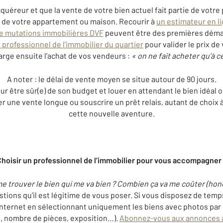
quéreur et que la vente de votre bien actuel fait partie de votre
r de votre appartement ou maison. Recourir à
un estimateur en l
de mutations immobilières DVF
peuvent être des premières déma
 professionnel de l’immobilier du quartier
pour valider le prix de
arge ensuite l’achat de vos vendeurs :
« on ne fait acheter qu’à c
A noter : le délai de vente moyen se situe autour de 90 jours.
r être sûr(e) de son budget et louer en attendant le bien idéal ou 
 une vente longue ou souscrire un prêt relais, autant de choix à
cette nouvelle aventure.
hoisir un professionnel de l’immobilier pour vous accompagner
il me trouver le bien qui me va bien ? Combien ça va me coûter (ho
tions qu’il est légitime de vous poser. Si vous disposez de temp
nternet en sélectionnant uniquement les biens avec photos par 
ce, nombre de pièces, exposition…).
Abonnez-vous aux annonces à