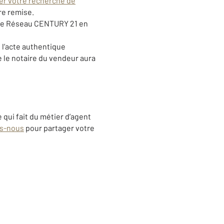
er votre recherche de
tre remise.
le Réseau CENTURY 21 en
 l’acte authentique
 le notaire du vendeur aura
 qui fait du métier d’agent
s-nous
pour partager votre