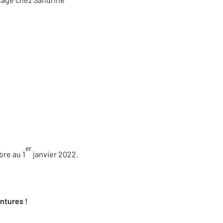
er
bre au 1
janvier 2022.
entures !