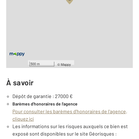
Vue globale
2
Surface totale : 692,2 m
Équipements
Général
Façade : 15 m
500 m
©
Mappy
À savoir
Dépôt de garantie : 27000 €
Barèmes d'honoraires de l'agence
Pour consulter les barèmes d'honoraires de l'agence,
cliquez ici
Les informations sur les risques auxquels ce bien est
exposé sont disponibles sur le site Géorisques :