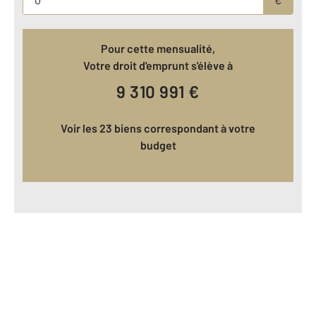
Pour cette mensualité,
Votre droit d'emprunt s'élève à
9 310 991
€
Voir les 23 biens correspondant à votre
budget