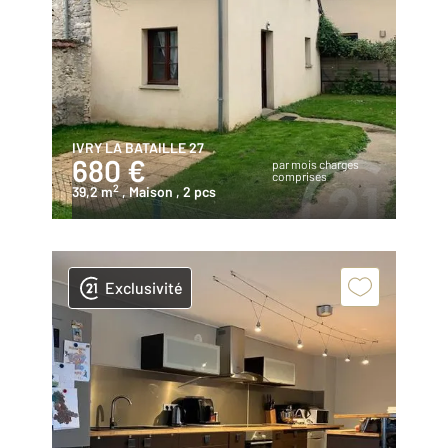
IVRY LA BATAILLE 27
680 €
par mois charges
comprises
2
39,2 m
, Maison
, 2 pcs
Exclusivité