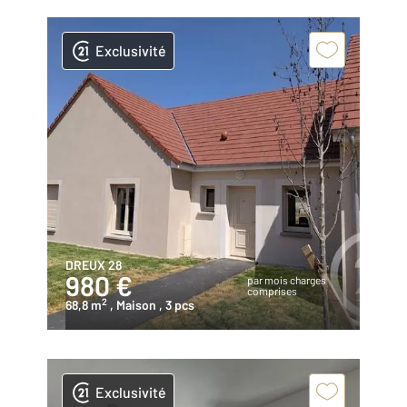
Exclusivité
DREUX 28
980 €
par mois charges
comprises
2
68,8 m
, Maison
, 3 pcs
Exclusivité