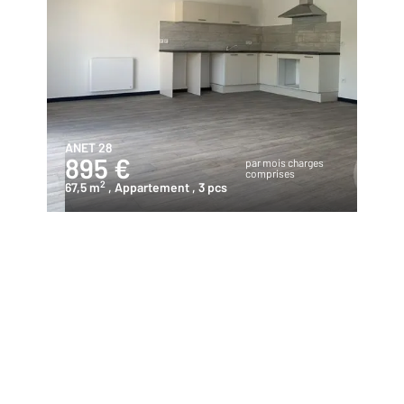
ANET 28
895 €
par mois charges
comprises
2
67,5 m
, Appartement
, 3 pcs