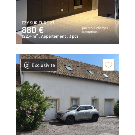
EZY SUR EURE 27
880 €
par mois charges
comprises
2
122,4 m
, Appartement
, 3 pcs
Exclusivité