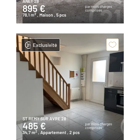
ANET 28
895 €
par mois charges
comprises
2
78,1 m
, Maison
, 5 pcs
Exclusivité
ST REMY SUR AVRE 28
485 €
par mois charges
comprises
2
34,7 m
, Appartement
, 2 pcs