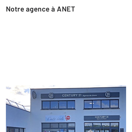
Notre agence à ANET
CENTURY 21 Agence de Diane
3 bis rue de la Vesgre Z.A.C. Le
Débucher
ANET - 28260