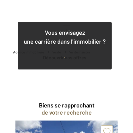
1
Vous envisagez
une carrière dans l'immobilier ?
Agence immobilière
Vente
Vente maison
Découvrir nos offres
Biens se rapprochant
de votre recherche