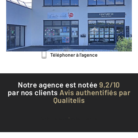
3 bis rue de la Vesgre Z.A.C. Le
Débucher
ANET - 28260
Envoyer un message
Téléphoner à l'agence
Notre agence est notée
9,2/10
par nos clients
Avis authentifiés par
Qualitelis
Voir tous les avis clients