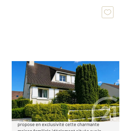
ANET 28
2
115,40 m
, 6 pièces
Ref : 1360
Maison à vendre
265 000 €
CENTURY 21 Agence de Diane à ANET vous
propose en exclusivité cette charmante
maison familiale idéalement située sur la