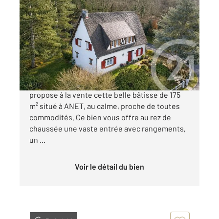
ANET 28
2
185,30 m
, 7 pièces
Ref : 2523
Maison à vendre
349 900 €
CENTURY 21 Agence de Diane Anet vous
propose à la vente cette belle bâtisse de 175
m² situé à ANET, au calme, proche de toutes
commodités. Ce bien vous offre au rez de
chaussée une vaste entrée avec rangements,
un ...
Voir le détail du bien