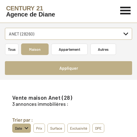
CENTURY 21
Agence de Diane
ANET (28260)
Tous
Maison
Appartement
Autres
Appliquer
Vente maison Anet (28)
3 annonces immobilières :
Trier par :
Date
Prix
Surface
Exclusivité
DPE