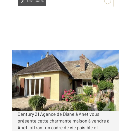
Exclusivité
ANET 28
2
100 m
, 4 pièces
Ref : 1813
Maison à vendre
179 000 €
Visiter le site dédié
Century 21 Agence de Diane à Anet vous
présente cette charmante maison à vendre à
Anet, offrant un cadre de vie paisible et