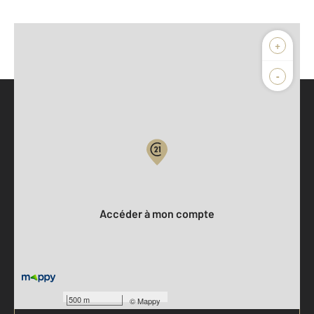
+
-
Parlons de vous, parlons biens
Votre compte :
Accéder à mon compte
500 m
©
Mappy