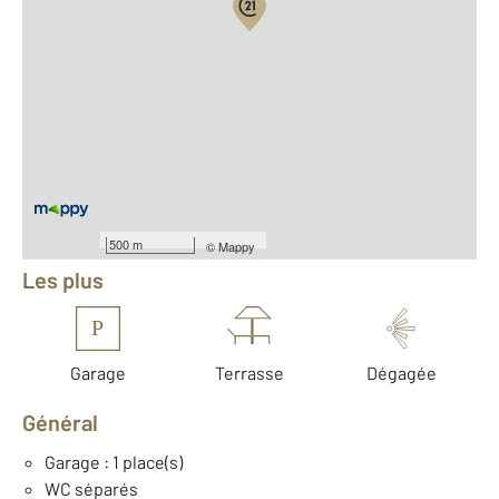
Vue globale
2
Surface totale : 220 m
2
Surface habitable : 198,5 m
2
Surface terrain : 1 500 m
Nombre de pièces : 9
[Voir le détail]
Équipements
500 m
©
Mappy
Les plus
P
Garage
Terrasse
Dégagée
Général
Garage : 1 place(s)
WC séparés