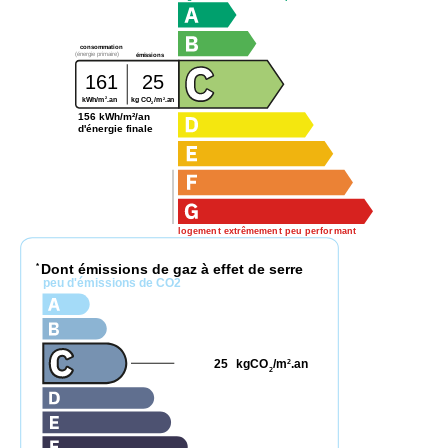
consommation
(énergie primaire)
émissions
161
25
2
2
kg CO
/m
.an
kWh/m
.an
2
156 kWh/m²/an
d'énergie finale
logement extrêmement peu performant
Dont émissions de gaz à effet de serre
*
peu d'émissions de CO2
25
kgCO
/m
.an
2
2