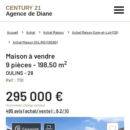
CENTURY 21
Agence de Diane
Accueil
Achat
Achat Maison
Achat Maison Eure-et-Loir (28)
Achat Maison OULINS (28260)
Maison à vendre
2
9 pièces - 198,50 m
OULINS - 28
Ref : 710
295 000 €
Honoraires charge vendeur
495 avis (achat/vente) : 9,2/10
Exclusivité